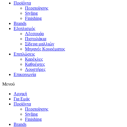
Προϊόντα
Περιποίησης
Styling
Finishing
Brands
Εξοπλισμός
Αξεσουάρ
Πιστολάκια
Σίδερα μαλλιών
Μηχανές Κουρέματος
Επιπλώσεις
Καρέκλες
Καθρέφτες
Λουστήρες
Επικοινωνία
Μενού
Αρχική
Για Εμάς
Προϊόντα
Περιποίησης
Styling
Finishing
Brands