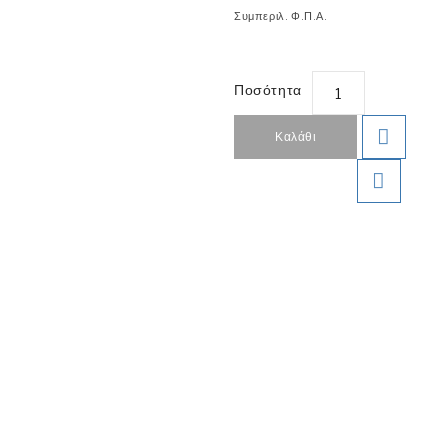
Συμπεριλ. Φ.Π.Α.
Ποσότητα
Καλάθι